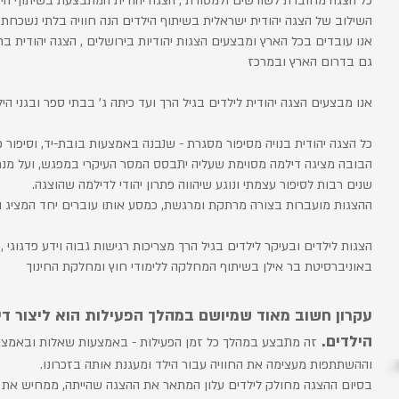
כל הצגה מחוברת לשורשים ולמסורת , הצגה יהודית המתבצעת בשיתוף הי
השילוב של הצגה יהודית ישראלית בשיתוף הילדים הנה חוויה בלתי נשכחת
אנו עובדים בכל הארץ ומבצעים הצגות יהודיות בירושלים , הצגה יהודית בת
גם בדרום הארץ ובמרכז
אנו מבצעים הצגה יהודית לילדים בגיל הרך ועד כיתה ג' בבתי ספר ובגני הי
כל הצגה יהודית בנויה מסיפור מסגרת - שנבנה באמצעות בובת-יד, וסיפור פני
הבובה מציגה דילמה מסוימת שעליה יתבסס המסר העיקרי במפגש, ועל מנת
שנים רבות לסיפור עצמתי ונוגע שיהווה פתרון יהודי לדילמה שהוצגה.
ההצגות מועברות בצורה מרתקת ומרגשת, כמסע אותו עוברים יחד המציג וה
הצגות לילדים ובעיקר לילדים בגיל הרך מצריכות רגישות גבוה וידע פדגוגי
באוניברסיטת בר אילן בשיתוף המחלקה ללימודי חוץ ומחלקת החינוך
עקרון חשוב מאוד שמיושם במהלך הפעילות הוא ליצור דינ
הילדים.
זה מתבצע במהלך כל זמן הפעילות - באמצעות שאלות ובאמצע
וההשתתפות מעצימה את החוויה עבור הילד ומעגנת אותה בזכרונו.
בסיום ההצגה מחולק לילדים עלון המתאר את ההצגה שהייתה, ממחיש את