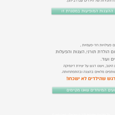
והכירות של הילדים עם רב-הגן.
ן ההצגות המופיעות במסגרת זו
 פעילויות חד-פעמיות ,
ום הולדת תורני, הצגות והפעלות
ם ועוד.
טב, וישנו דגש על יצירת דינמיקה
שותפים מלאים בהצגה ובהתפתחותה.
מרגש שהילדים לא ישכחו!
עים המיוחדים שאנו מקיימים
© כל הזכויות שמורות לרב גן ישראלי - זאבי רוט