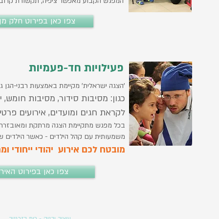
המפגש הקבוע מאפשר ציפיה, תקשורת קרובה 
צפו כאן בפירוט חלק מ
פעילויות חד-פעמיות
'הצגה ישראלית' מקיימת באמצעות רבני-הגן גם
כגון: מסיבות סידור, מסיבות חומש, י
לקראת חגים ומועדים, אירועים פרטיי
בכל מפגש מתקיימת הצגה מרתקת ומאובזרת הי
משמעותית עם קהל הילדים - כאשר הילדים 
מובטח לכם אירוע יהודי ייחודי ו
צפו כאן בפירוט האירו
עיצוב ובניה - רות בזרגנוב